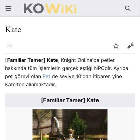
Ana menüyü aç
Ara
Kate
Dil
İzle
Düzenle
[Familiar Tamer] Kate
, Knight Online'da petler
hakkında tüm işlemlerin gerçekleştiği NPCdir. Ayrıca
pet görevi olan
Pet
de seviye 10'dan itibaren yine
Kate'ten alınmaktadır.
[Familiar Tamer] Kate