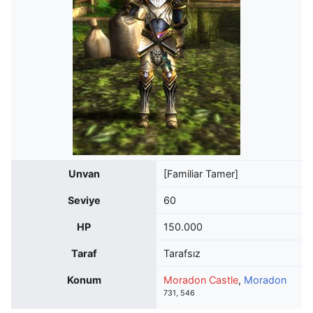
Unvan
[Familiar Tamer]
Seviye
60
HP
150.000
Taraf
Tarafsız
Konum
Moradon Castle
,
Moradon
731, 546