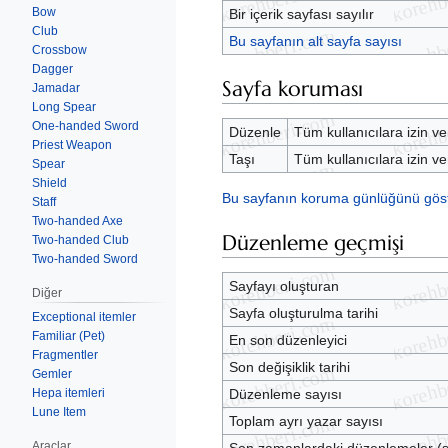
Bow
Bir içerik sayfası sayılır
Club
Bu sayfanın alt sayfa sayısı
Crossbow
Dagger
Sayfa koruması
Jamadar
Long Spear
One-handed Sword
Düzenle
Tüm kullanıcılara izin ve
Priest Weapon
Taşı
Tüm kullanıcılara izin ve
Spear
Shield
Bu sayfanın koruma günlüğünü göst
Staff
Two-handed Axe
Düzenleme geçmişi
Two-handed Club
Two-handed Sword
Sayfayı oluşturan
Diğer
Sayfa oluşturulma tarihi
Exceptional itemler
Familiar (Pet)
En son düzenleyici
Fragmentler
Son değişiklik tarihi
Gemler
Hepa itemleri
Düzenleme sayısı
Lune Item
Toplam ayrı yazar sayısı
Araçlar