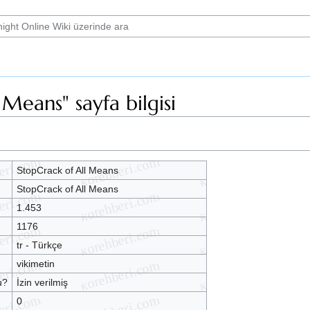
 Means" sayfa bilgisi
StopCrack of All Means
StopCrack of All Means
1.453
1176
tr - Türkçe
vikimetin
u?
İzin verilmiş
0