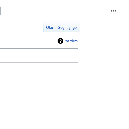
Kişisel 
daraltı
Oku
Geçmişi gör
Yardım