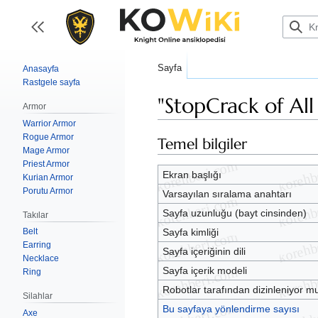
İçeriğe
atla
Kenar çubuğunu aç/kapat
Sayfa
Anasayfa
Rastgele sayfa
"StopCrack of All
Armor
Warrior Armor
Rogue Armor
Temel bilgiler
Mage Armor
Priest Armor
Ekran başlığı
Kurian Armor
Porutu Armor
Varsayılan sıralama anahtarı
Sayfa uzunluğu (bayt cinsinden)
Takılar
Sayfa kimliği
Belt
Earring
Sayfa içeriğinin dili
Necklace
Sayfa içerik modeli
Ring
Robotlar tarafından dizinleniyor m
Silahlar
Bu sayfaya yönlendirme sayısı
Axe